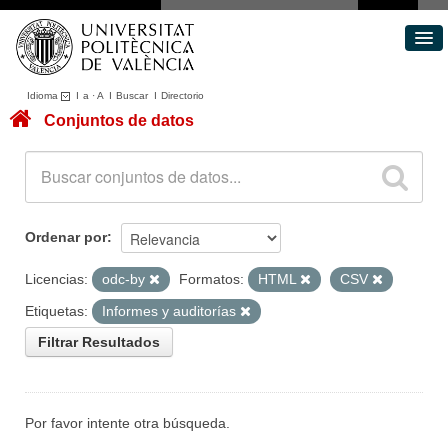
Idioma
I
a
·
A
I
Buscar
I
Directorio
Conjuntos de datos
Conjuntos de datos
Áreas
Acerca de
Portal de Transparencia
Ordenar por
Licencias:
odc-by
Formatos:
HTML
CSV
Etiquetas:
Informes y auditorías
Filtrar Resultados
Por favor intente otra búsqueda.