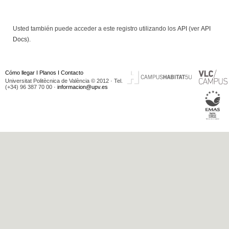
Usted también puede acceder a este registro utilizando los
API
(ver
API
Docs
).
Cómo llegar
I
Planos
I
Contacto
Universitat Politècnica de València © 2012 · Tel.
(+34) 96 387 70 00 ·
informacion@upv.es