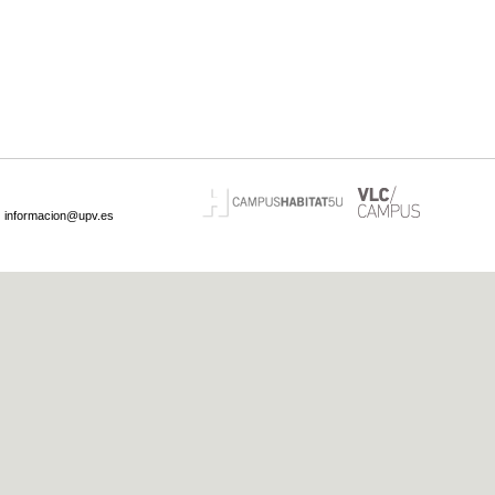
·
informacion@upv.es