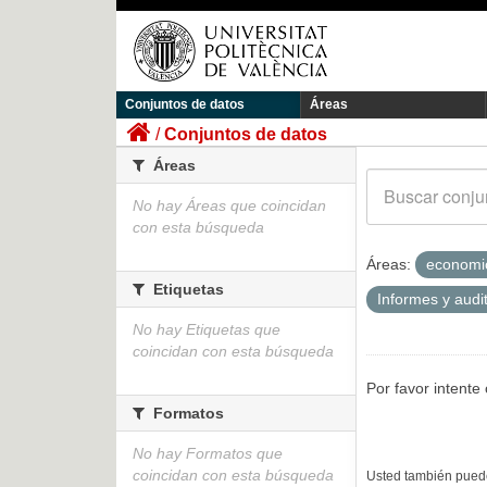
Conjuntos de datos
Áreas
Conjuntos de datos
Áreas
No hay Áreas que coincidan
con esta búsqueda
Áreas:
econom
Etiquetas
Informes y audi
No hay Etiquetas que
coincidan con esta búsqueda
Por favor intente
Formatos
No hay Formatos que
coincidan con esta búsqueda
Usted también puede