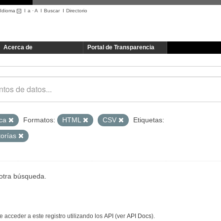
Idioma
I
a
·
A
I
Buscar
I
Directorio
Acerca de
Portal de Transparencia
ica
Formatos:
HTML
CSV
Etiquetas:
torías
 otra búsqueda.
 acceder a este registro utilizando los
API
(ver
API Docs
).