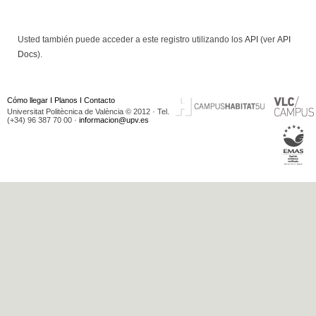
Usted también puede acceder a este registro utilizando los
API
(ver
API
Docs
).
Cómo llegar
I
Planos
I
Contacto
Universitat Politècnica de València © 2012 · Tel.
(+34) 96 387 70 00 ·
informacion@upv.es