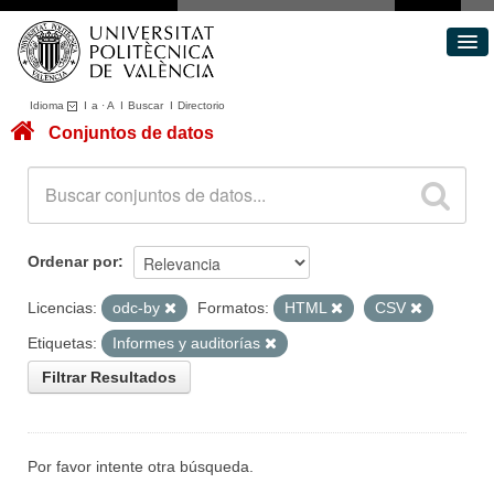
Idioma
I
a
·
A
I
Buscar
I
Directorio
Conjuntos de datos
Conjuntos de datos
Áreas
Acerca de
Portal de Transparencia
Ordenar por
Licencias:
odc-by
Formatos:
HTML
CSV
Etiquetas:
Informes y auditorías
Filtrar Resultados
Por favor intente otra búsqueda.