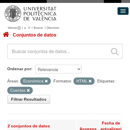
Idioma
I
a
·
A
I
Buscar
I
Directorio
Conjuntos de datos
Conjuntos de datos
Áreas
Acerca de
Portal de Transparencia
Ordenar por
Áreas:
Económica
Formatos:
HTML
Etiquetas:
Cuentas
Filtrar Resultados
Fecha de
2 conjuntos de datos
Accesos
actualizaci