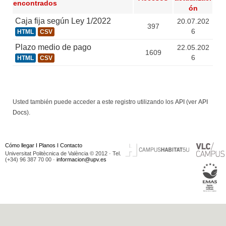
encontrados
ón
Caja fija según Ley 1/2022
20.07.202
397
6
HTML
CSV
Plazo medio de pago
22.05.202
1609
6
HTML
CSV
Usted también puede acceder a este registro utilizando los
API
(ver
API
Docs
).
Cómo llegar
I
Planos
I
Contacto
Universitat Politècnica de València © 2012 · Tel.
(+34) 96 387 70 00 ·
informacion@upv.es