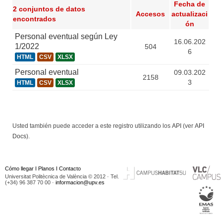
Fecha de
2 conjuntos de datos
Accesos
actualizaci
encontrados
ón
Personal eventual según Ley
16.06.202
1/2022
504
6
HTML
CSV
XLSX
Personal eventual
09.03.202
2158
3
HTML
CSV
XLSX
Usted también puede acceder a este registro utilizando los
API
(ver
API
Docs
).
Cómo llegar
I
Planos
I
Contacto
Universitat Politècnica de València © 2012 · Tel.
(+34) 96 387 70 00 ·
informacion@upv.es