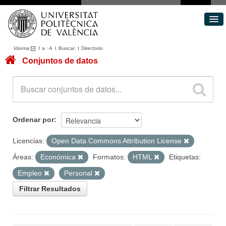
Idioma
I
a
·
A
I
Buscar
I
Directorio
Conjuntos de datos
Conjuntos de datos
Áreas
Acerca de
Portal de Transparencia
Ordenar por
Licencias:
Open Data Commons Attribution License
Áreas:
Económica
Formatos:
HTML
Etiquetas:
Empleo
Personal
Filtrar Resultados