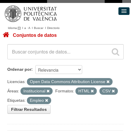
Idioma
I
a
·
A
I
Buscar
I
Directorio
Conjuntos de datos
Conjuntos de datos
Áreas
Acerca de
Portal de Transparencia
Ordenar por
Licencias:
Open Data Commons Attribution License
Áreas:
Institucional
Formatos:
HTML
CSV
Etiquetas:
Empleo
Filtrar Resultados