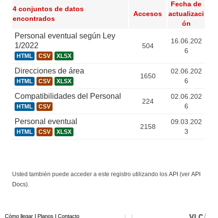
Fecha de
4 conjuntos de datos
Accesos
actualizaci
encontrados
ón
Personal eventual según Ley
16.06.202
1/2022
504
6
HTML
CSV
XLSX
Direcciones de área
02.06.202
1650
6
HTML
CSV
XLSX
Compatibilidades del Personal
02.06.202
224
6
HTML
CSV
Personal eventual
09.03.202
2158
3
HTML
CSV
XLSX
Usted también puede acceder a este registro utilizando los
API
(ver
API
Docs
).
Cómo llegar
I
Planos
I
Contacto