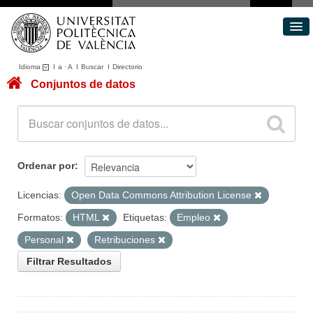
Idioma
I
a
·
A
I
Buscar
I
Directorio
Conjuntos de datos
Conjuntos de datos
Áreas
Acerca de
Portal de Transparencia
Ordenar por
Licencias:
Open Data Commons Attribution License
Formatos:
HTML
Etiquetas:
Empleo
Personal
Retribuciones
Filtrar Resultados