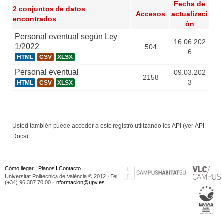
Fecha de
2 conjuntos de datos
Accesos
actualizaci
encontrados
ón
Personal eventual según Ley
16.06.202
1/2022
504
6
HTML
CSV
XLSX
Personal eventual
09.03.202
2158
3
HTML
CSV
XLSX
Usted también puede acceder a este registro utilizando los
API
(ver
API
Docs
).
Cómo llegar
I
Planos
I
Contacto
Universitat Politècnica de València © 2012 · Tel.
(+34) 96 387 70 00 ·
informacion@upv.es