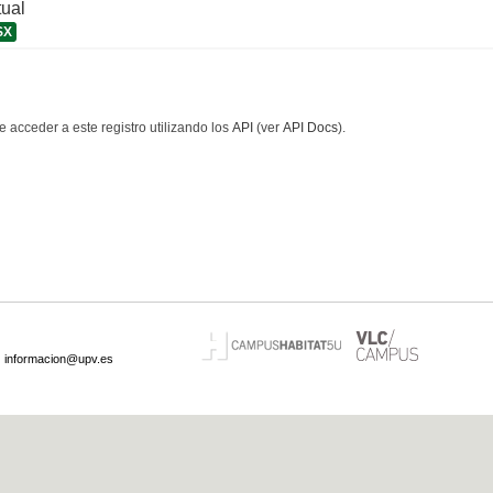
tual
SX
 acceder a este registro utilizando los
API
(ver
API Docs
).
·
informacion@upv.es