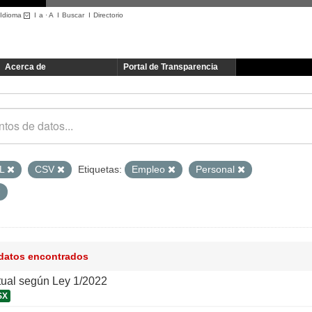
Idioma
I
a
·
A
I
Buscar
I
Directorio
Acerca de
Portal de Transparencia
L
CSV
Etiquetas:
Empleo
Personal
 datos encontrados
tual según Ley 1/2022
SX