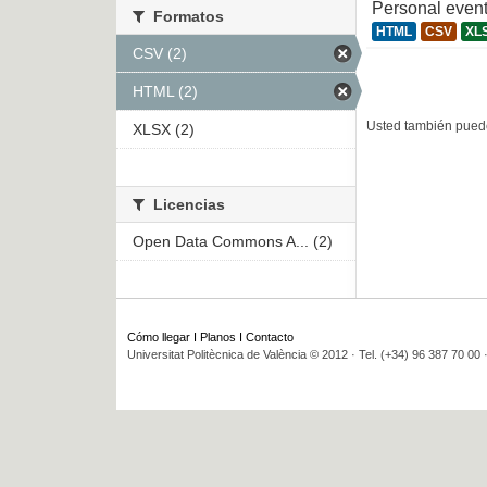
Personal even
Formatos
HTML
CSV
XL
CSV (2)
HTML (2)
Usted también puede
XLSX (2)
Licencias
Open Data Commons A... (2)
Cómo llegar
I
Planos
I
Contacto
Universitat Politècnica de València © 2012 · Tel. (+34) 96 387 70 00 