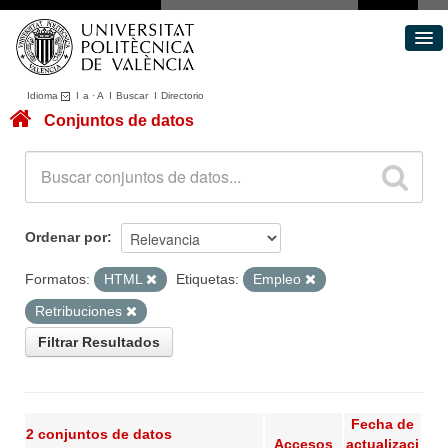
Idioma
I
a
·
A
I
Buscar
I
Directorio
Conjuntos de datos
Conjuntos de datos
Áreas
Acerca de
Portal de Transparencia
Ordenar por
Formatos:
HTML
Etiquetas:
Empleo
Retribuciones
Filtrar Resultados
Fecha de
2 conjuntos de datos
Accesos
actualizaci