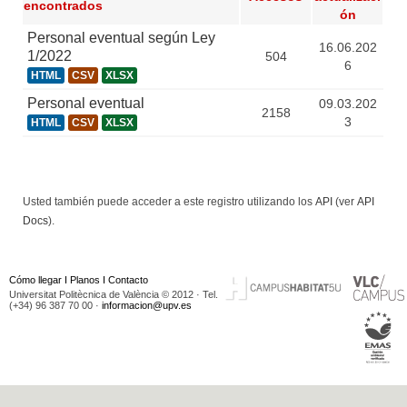
encontrados
ón
Personal eventual según Ley
16.06.202
1/2022
504
6
HTML
CSV
XLSX
Personal eventual
09.03.202
2158
3
HTML
CSV
XLSX
Usted también puede acceder a este registro utilizando los
API
(ver
API
Docs
).
Cómo llegar
I
Planos
I
Contacto
Universitat Politècnica de València © 2012 · Tel.
(+34) 96 387 70 00 ·
informacion@upv.es