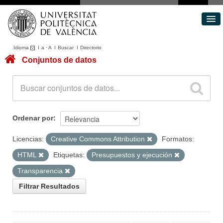
Idioma
I
a
·
A
I
Buscar
I
Directorio
Conjuntos de datos
Conjuntos de datos
Áreas
Acerca de
Portal de Transparencia
Ordenar por
Licencias:
Creative Commons Attribution
Formatos:
HTML
Etiquetas:
Presupuestos y ejecución
Transparencia
Filtrar Resultados