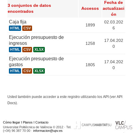
Fecha de
3 conjuntos de datos
Accesos
actualizaci
encontrados
ón
Caja fija
02.03.202
1899
6
HTML
CSV
Ejecución presupuesto de
17.04.202
ingresos
1258
0
HTML
CSV
XLSX
Ejecución presupuesto de
17.04.202
gastos
1805
0
HTML
CSV
XLSX
Usted también puede acceder a este registro utilizando los
API
(ver
API
Docs
).
Cómo llegar
I
Planos
I
Contacto
Universitat Politècnica de València © 2012 · Tel.
(+34) 96 387 70 00 ·
informacion@upv.es