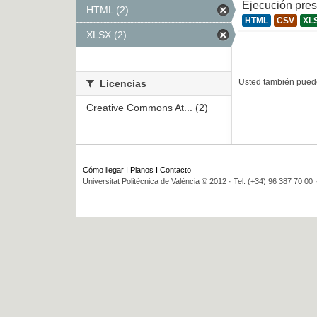
Ejecución pre
HTML (2)
HTML
CSV
XL
XLSX (2)
Usted también puede
Licencias
Creative Commons At... (2)
Cómo llegar
I
Planos
I
Contacto
Universitat Politècnica de València © 2012 · Tel. (+34) 96 387 70 00 