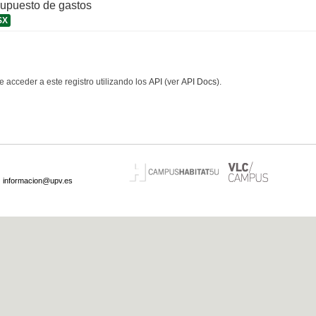
supuesto de gastos
SX
 acceder a este registro utilizando los
API
(ver
API Docs
).
·
informacion@upv.es