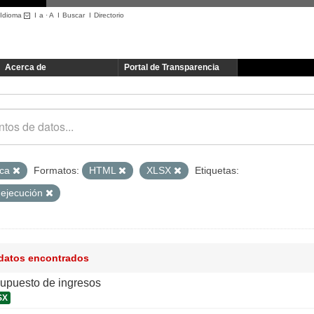
Idioma
I
a
·
A
I
Buscar
I
Directorio
Acerca de
Portal de Transparencia
ica
Formatos:
HTML
XLSX
Etiquetas:
 ejecución
 datos encontrados
supuesto de ingresos
SX