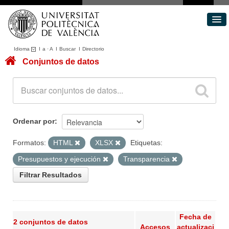
Idioma
I
a
·
A
I
Buscar
I
Directorio
Conjuntos de datos
Conjuntos de datos
Áreas
Acerca de
Portal de Transparencia
Ordenar por
Formatos:
HTML
XLSX
Etiquetas:
Presupuestos y ejecución
Transparencia
Filtrar Resultados
Fecha de
2 conjuntos de datos
Accesos
actualizaci