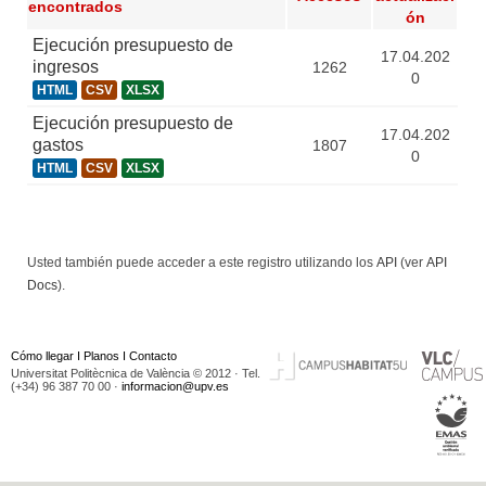
encontrados
ón
Ejecución presupuesto de
17.04.202
ingresos
1262
0
HTML
CSV
XLSX
Ejecución presupuesto de
17.04.202
gastos
1807
0
HTML
CSV
XLSX
Usted también puede acceder a este registro utilizando los
API
(ver
API
Docs
).
Cómo llegar
I
Planos
I
Contacto
Universitat Politècnica de València © 2012 · Tel.
(+34) 96 387 70 00 ·
informacion@upv.es