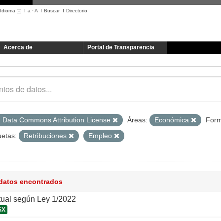
Idioma
I
a
·
A
I
Buscar
I
Directorio
Acerca de
Portal de Transparencia
 Data Commons Attribution License
Áreas:
Económica
Form
uetas:
Retribuciones
Empleo
 datos encontrados
tual según Ley 1/2022
SX