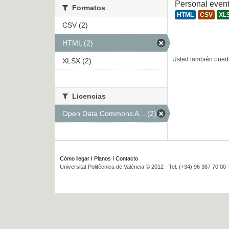
Personal even
Formatos
HTML
CSV
XL
CSV (2)
HTML (2)
Usted también puede
XLSX (2)
Licencias
Open Data Commons A... (2)
Cómo llegar
I
Planos
I
Contacto
Universitat Politècnica de València © 2012 · Tel. (+34) 96 387 70 00 