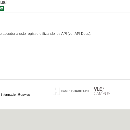
tual
SX
 acceder a este registro utilizando los
API
(ver
API Docs
).
·
informacion@upv.es