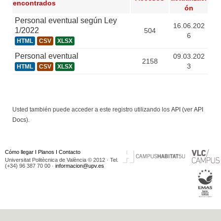
encontrados
ón
Personal eventual según Ley
16.06.202
1/2022
504
6
HTML
CSV
XLSX
Personal eventual
09.03.202
2158
3
HTML
CSV
XLSX
Usted también puede acceder a este registro utilizando los
API
(ver
API
Docs
).
Cómo llegar
I
Planos
I
Contacto
Universitat Politècnica de València © 2012 · Tel.
(+34) 96 387 70 00 ·
informacion@upv.es