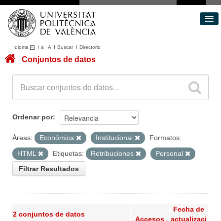
Idioma
I
a
·
A
I
Buscar
I
Directorio
Conjuntos de datos
Conjuntos de datos
Áreas
Acerca de
Portal de Transparencia
Ordenar por
Áreas:
Económica
Institucional
Formatos:
HTML
Etiquetas:
Retribuciones
Personal
Filtrar Resultados
Fecha de
2 conjuntos de datos
Accesos
actualizaci