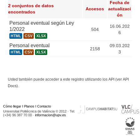
Fecha de
2 conjuntos de datos
Accesos
actualizaci
encontrados
ón
Personal eventual según Ley
16.06.202
1/2022
504
6
HTML
CSV
XLSX
Personal eventual
09.03.202
2158
3
HTML
CSV
XLSX
Usted también puede acceder a este registro utilizando los
API
(ver
API
Docs
).
Cómo llegar
I
Planos
I
Contacto
Universitat Politècnica de València © 2012 · Tel.
(+34) 96 387 70 00 ·
informacion@upv.es