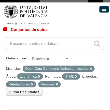
Idioma
I
a
·
A
I
Buscar
I
Directorio
Conjuntos de datos
Conjuntos de datos
Áreas
Acerca de
Portal de Transparencia
Ordenar por
Licencias:
Open Data Commons Attribution License
Áreas:
Económica
Formatos:
HTML
Etiquetas:
Retribuciones
Personal
Filtrar Resultados