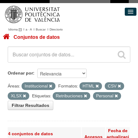
Idioma
I
a
·
A
I
Buscar
I
Directorio
Conjuntos de datos
Conjuntos de datos
Áreas
Acerca de
Portal de Transparencia
Ordenar por
Áreas:
Institucional
Formatos:
HTML
CSV
XLSX
Etiquetas:
Retribuciones
Personal
Filtrar Resultados
Fecha de
4 conjuntos de datos
Accesos
actualizaci