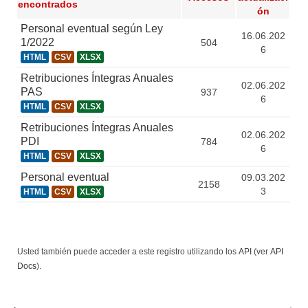
encontrados
ón
Personal eventual según Ley
16.06.202
1/2022
504
6
HTML
CSV
XLSX
Retribuciones Íntegras Anuales
02.06.202
PAS
937
6
HTML
CSV
XLSX
Retribuciones Íntegras Anuales
02.06.202
PDI
784
6
HTML
CSV
XLSX
Personal eventual
09.03.202
2158
3
HTML
CSV
XLSX
Usted también puede acceder a este registro utilizando los
API
(ver
API
Docs
).