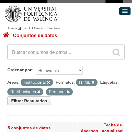
Idioma
I
a
·
A
I
Buscar
I
Directorio
Conjuntos de datos
Conjuntos de datos
Áreas
Acerca de
Portal de Transparencia
Ordenar por
Áreas:
Institucional
Formatos:
HTML
Etiquetas:
Retribuciones
Personal
Filtrar Resultados
Fecha de
5 conjuntos de datos
Accesos
actualizaci