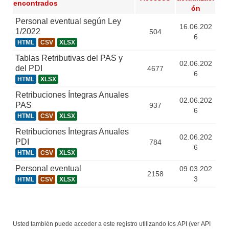
encontrados
ón
Personal eventual según Ley
16.06.202
1/2022
504
6
HTML
CSV
XLSX
Tablas Retributivas del PAS y
02.06.202
del PDI
4677
6
HTML
XLSX
Retribuciones Íntegras Anuales
02.06.202
PAS
937
6
HTML
CSV
XLSX
Retribuciones Íntegras Anuales
02.06.202
PDI
784
6
HTML
CSV
XLSX
Personal eventual
09.03.202
2158
3
HTML
CSV
XLSX
Usted también puede acceder a este registro utilizando los
API
(ver
API