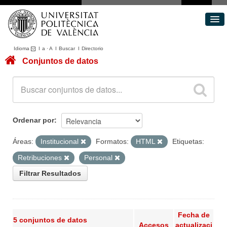
Idioma
I
a
·
A
I
Buscar
I
Directorio
Conjuntos de datos
Conjuntos de datos
Áreas
Acerca de
Portal de Transparencia
Ordenar por
Áreas:
Institucional
Formatos:
HTML
Etiquetas:
Retribuciones
Personal
Filtrar Resultados
Fecha de
5 conjuntos de datos
Accesos
actualizaci