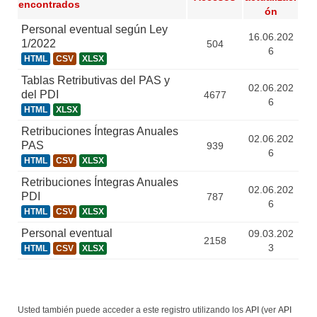
encontrados
ón
Personal eventual según Ley
16.06.202
1/2022
504
6
HTML
CSV
XLSX
Tablas Retributivas del PAS y
02.06.202
del PDI
4677
6
HTML
XLSX
Retribuciones Íntegras Anuales
02.06.202
PAS
939
6
HTML
CSV
XLSX
Retribuciones Íntegras Anuales
02.06.202
PDI
787
6
HTML
CSV
XLSX
Personal eventual
09.03.202
2158
3
HTML
CSV
XLSX
Usted también puede acceder a este registro utilizando los
API
(ver
API