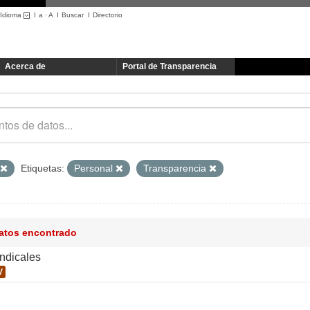
Idioma
I
a
·
A
I
Buscar
I
Directorio
Acerca de
Portal de Transparencia
Etiquetas:
Personal
Transparencia
datos encontrado
indicales
V