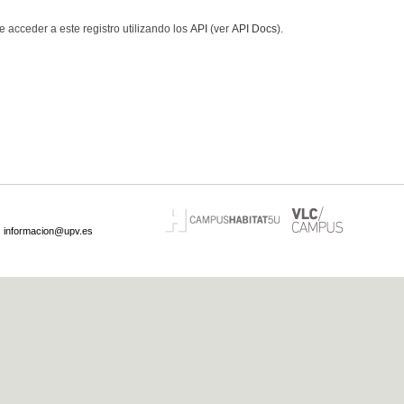
 acceder a este registro utilizando los
API
(ver
API Docs
).
·
informacion@upv.es