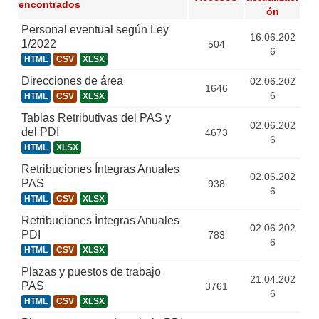
encontrados
ón
Personal eventual según Ley
16.06.202
1/2022
504
6
HTML
CSV
XLSX
Direcciones de área
02.06.202
1646
6
HTML
CSV
XLSX
Tablas Retributivas del PAS y
02.06.202
del PDI
4673
6
HTML
XLSX
Retribuciones Íntegras Anuales
02.06.202
PAS
938
6
HTML
CSV
XLSX
Retribuciones Íntegras Anuales
02.06.202
PDI
783
6
HTML
CSV
XLSX
Plazas y puestos de trabajo
21.04.202
PAS
3761
6
HTML
CSV
XLSX