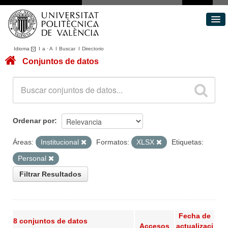
Idioma
I
a
·
A
I
Buscar
I
Directorio
Conjuntos de datos
Conjuntos de datos
Áreas
Acerca de
Portal de Transparencia
Ordenar por
Áreas:
Institucional
Formatos:
XLSX
Etiquetas:
Personal
Filtrar Resultados
Fecha de
8 conjuntos de datos
Accesos
actualizaci