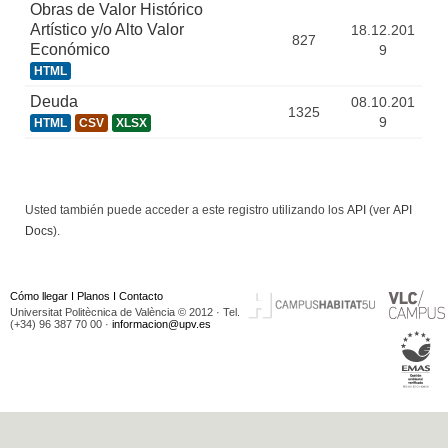
Obras de Valor Histórico
Artístico y/o Alto Valor
18.12.201
827
Económico
9
HTML
Deuda
08.10.201
1325
9
HTML
CSV
XLSX
Usted también puede acceder a este registro utilizando los
API
(ver
API
Docs
).
Cómo llegar
I
Planos
I
Contacto
Universitat Politècnica de València © 2012 · Tel.
(+34) 96 387 70 00 ·
informacion@upv.es