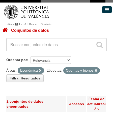
Idioma
I
a
·
A
I
Buscar
I
Directorio
Conjuntos de datos
Conjuntos de datos
Áreas
Acerca de
Portal de Transparencia
Ordenar por
Áreas:
Económica
Etiquetas:
Cuentas y bienes
Filtrar Resultados
Fecha de
2 conjuntos de datos
Accesos
actualizaci
encontrados
ón