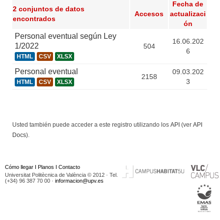
Fecha de
2 conjuntos de datos
Accesos
actualizaci
encontrados
ón
Personal eventual según Ley
16.06.202
1/2022
504
6
HTML
CSV
XLSX
Personal eventual
09.03.202
2158
3
HTML
CSV
XLSX
Usted también puede acceder a este registro utilizando los
API
(ver
API
Docs
).
Cómo llegar
I
Planos
I
Contacto
Universitat Politècnica de València © 2012 · Tel.
(+34) 96 387 70 00 ·
informacion@upv.es