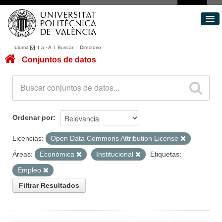
Idioma
I
a
·
A
I
Buscar
I
Directorio
Conjuntos de datos
Conjuntos de datos
Áreas
Acerca de
Portal de Transparencia
Ordenar por
Licencias:
Open Data Commons Attribution License
Áreas:
Económica
Institucional
Etiquetas:
Empleo
Filtrar Resultados