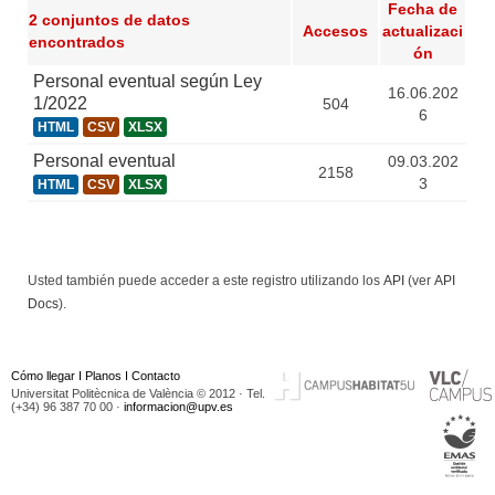
Fecha de
2 conjuntos de datos
Accesos
actualizaci
encontrados
ón
Personal eventual según Ley
16.06.202
1/2022
504
6
HTML
CSV
XLSX
Personal eventual
09.03.202
2158
3
HTML
CSV
XLSX
Usted también puede acceder a este registro utilizando los
API
(ver
API
Docs
).
Cómo llegar
I
Planos
I
Contacto
Universitat Politècnica de València © 2012 · Tel.
(+34) 96 387 70 00 ·
informacion@upv.es