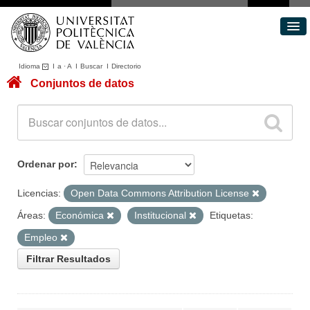
Idioma
I
a
·
A
I
Buscar
I
Directorio
Conjuntos de datos
Conjuntos de datos
Áreas
Acerca de
Portal de Transparencia
Ordenar por
Licencias:
Open Data Commons Attribution License
Áreas:
Económica
Institucional
Etiquetas:
Empleo
Filtrar Resultados