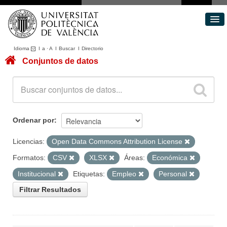
Idioma
I
a
·
A
I
Buscar
I
Directorio
Conjuntos de datos
Conjuntos de datos
Áreas
Acerca de
Portal de Transparencia
Ordenar por
Licencias:
Open Data Commons Attribution License
Formatos:
CSV
XLSX
Áreas:
Económica
Institucional
Etiquetas:
Empleo
Personal
Filtrar Resultados