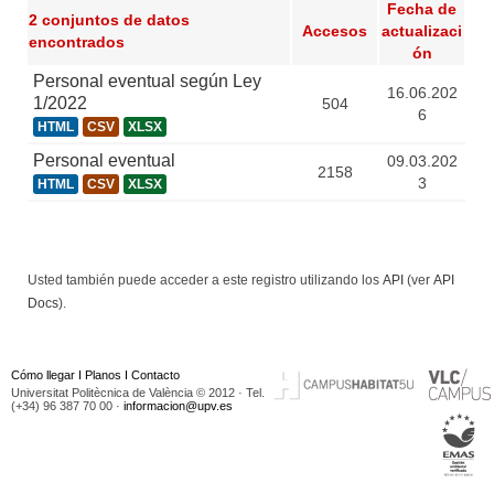
Fecha de
2 conjuntos de datos
Accesos
actualizaci
encontrados
ón
Personal eventual según Ley
16.06.202
1/2022
504
6
HTML
CSV
XLSX
Personal eventual
09.03.202
2158
3
HTML
CSV
XLSX
Usted también puede acceder a este registro utilizando los
API
(ver
API
Docs
).
Cómo llegar
I
Planos
I
Contacto
Universitat Politècnica de València © 2012 · Tel.
(+34) 96 387 70 00 ·
informacion@upv.es