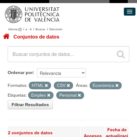
Idioma
I
a
·
A
I
Buscar
I
Directorio
Conjuntos de datos
Conjuntos de datos
Áreas
Acerca de
Portal de Transparencia
Ordenar por
Formatos:
HTML
CSV
Áreas:
Económica
Etiquetas:
Empleo
Personal
Filtrar Resultados
Fecha de
2 conjuntos de datos
Accesos
actualizaci