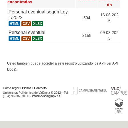
encontrados
ón
Personal eventual según Ley
16.06.202
1/2022
504
6
HTML
CSV
XLSX
Personal eventual
09.03.202
2158
3
HTML
CSV
XLSX
Usted también puede acceder a este registro utilizando los
API
(ver
API
Docs
).
Cómo llegar
I
Planos
I
Contacto
Universitat Politècnica de València © 2012 · Tel.
(+34) 96 387 70 00 ·
informacion@upv.es