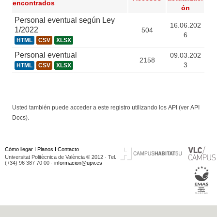
encontrados
ón
Personal eventual según Ley
16.06.202
1/2022
504
6
HTML
CSV
XLSX
Personal eventual
09.03.202
2158
3
HTML
CSV
XLSX
Usted también puede acceder a este registro utilizando los
API
(ver
API
Docs
).
Cómo llegar
I
Planos
I
Contacto
Universitat Politècnica de València © 2012 · Tel.
(+34) 96 387 70 00 ·
informacion@upv.es