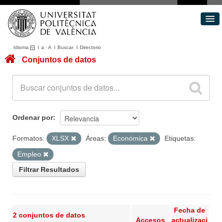
Idioma
I
a
·
A
I
Buscar
I
Directorio
Conjuntos de datos
Conjuntos de datos
Áreas
Acerca de
Portal de Transparencia
Ordenar por
Formatos:
XLSX
Áreas:
Económica
Etiquetas:
Empleo
Filtrar Resultados
Fecha de
2 conjuntos de datos
Accesos
actualizaci