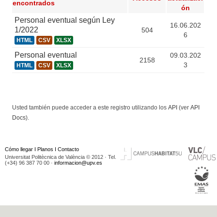
encontrados
ón
Personal eventual según Ley
16.06.202
1/2022
504
6
HTML
CSV
XLSX
Personal eventual
09.03.202
2158
3
HTML
CSV
XLSX
Usted también puede acceder a este registro utilizando los
API
(ver
API
Docs
).
Cómo llegar
I
Planos
I
Contacto
Universitat Politècnica de València © 2012 · Tel.
(+34) 96 387 70 00 ·
informacion@upv.es