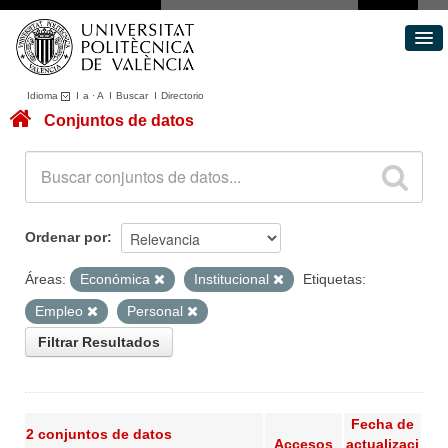
Idioma
I
a
·
A
I
Buscar
I
Directorio
Conjuntos de datos
Conjuntos de datos
Áreas
Acerca de
Portal de Transparencia
Ordenar por
Áreas:
Económica
Institucional
Etiquetas:
Empleo
Personal
Filtrar Resultados
Fecha de
2 conjuntos de datos
Accesos
actualizaci