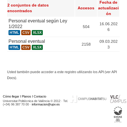
Fecha de
2 conjuntos de datos
Accesos
actualizaci
encontrados
ón
Personal eventual según Ley
16.06.202
1/2022
504
6
HTML
CSV
XLSX
Personal eventual
09.03.202
2158
3
HTML
CSV
XLSX
Usted también puede acceder a este registro utilizando los
API
(ver
API
Docs
).
Cómo llegar
I
Planos
I
Contacto
Universitat Politècnica de València © 2012 · Tel.
(+34) 96 387 70 00 ·
informacion@upv.es