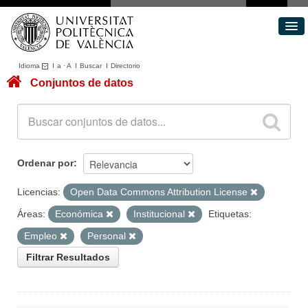
Idioma
I
a
·
A
I
Buscar
I
Directorio
Conjuntos de datos
Conjuntos de datos
Áreas
Acerca de
Portal de Transparencia
Ordenar por
Licencias:
Open Data Commons Attribution License
Áreas:
Económica
Institucional
Etiquetas:
Empleo
Personal
Filtrar Resultados