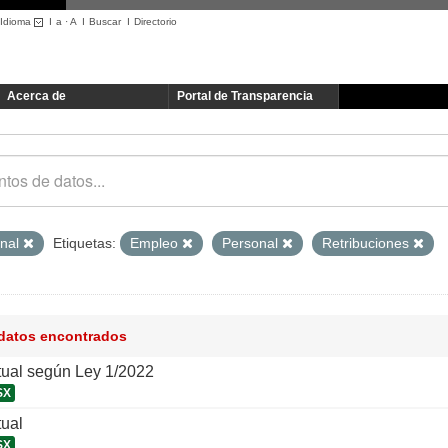
Idioma
I
a
·
A
I
Buscar
I
Directorio
Acerca de
Portal de Transparencia
onal
Etiquetas:
Empleo
Personal
Retribuciones
 datos encontrados
tual según Ley 1/2022
SX
tual
SX