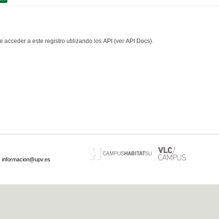
 acceder a este registro utilizando los
API
(ver
API Docs
).
·
informacion@upv.es