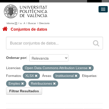
Idioma
I
a
·
A
I
Buscar
I
Directorio
Conjuntos de datos
Conjuntos de datos
Áreas
Acerca de
Portal de Transparencia
Ordenar por
Licencias:
Open Data Commons Attribution License
Formatos:
XLSX
Áreas:
Institucional
Etiquetas:
Empleo
Retribuciones
Filtrar Resultados