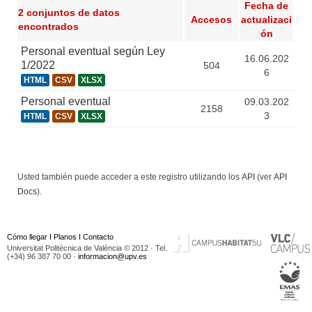
Fecha de
2 conjuntos de datos
Accesos
actualizaci
encontrados
ón
Personal eventual según Ley
16.06.202
1/2022
504
6
HTML
CSV
XLSX
Personal eventual
09.03.202
2158
3
HTML
CSV
XLSX
Usted también puede acceder a este registro utilizando los
API
(ver
API
Docs
).
Cómo llegar
I
Planos
I
Contacto
Universitat Politècnica de València © 2012 · Tel.
(+34) 96 387 70 00 ·
informacion@upv.es