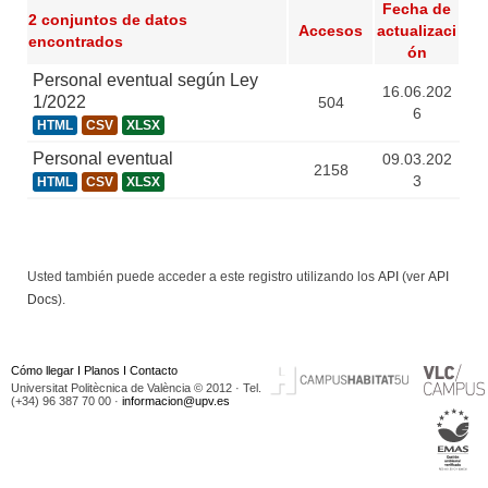
Fecha de
2 conjuntos de datos
Accesos
actualizaci
encontrados
ón
Personal eventual según Ley
16.06.202
1/2022
504
6
HTML
CSV
XLSX
Personal eventual
09.03.202
2158
3
HTML
CSV
XLSX
Usted también puede acceder a este registro utilizando los
API
(ver
API
Docs
).
Cómo llegar
I
Planos
I
Contacto
Universitat Politècnica de València © 2012 · Tel.
(+34) 96 387 70 00 ·
informacion@upv.es