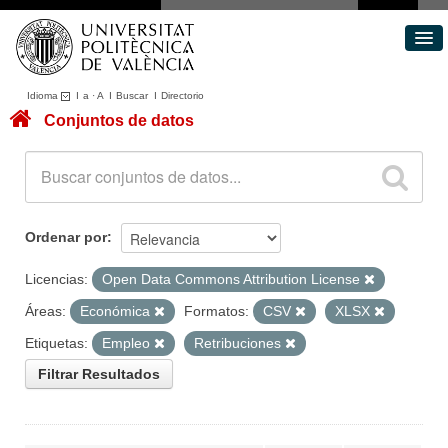
Idioma
I
a
·
A
I
Buscar
I
Directorio
Conjuntos de datos
Conjuntos de datos
Áreas
Acerca de
Portal de Transparencia
Ordenar por
Licencias:
Open Data Commons Attribution License
Áreas:
Económica
Formatos:
CSV
XLSX
Etiquetas:
Empleo
Retribuciones
Filtrar Resultados