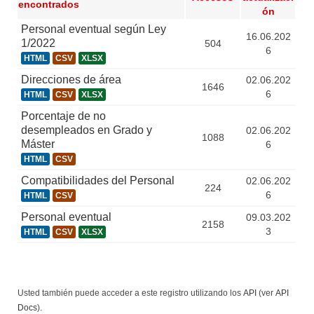
encontrados
ón
Personal eventual según Ley
16.06.202
1/2022
504
6
HTML
CSV
XLSX
Direcciones de área
02.06.202
1646
6
HTML
CSV
XLSX
Porcentaje de no
desempleados en Grado y
02.06.202
1088
Máster
6
HTML
CSV
Compatibilidades del Personal
02.06.202
224
6
HTML
CSV
Personal eventual
09.03.202
2158
3
HTML
CSV
XLSX
Usted también puede acceder a este registro utilizando los
API
(ver
API
Docs
).