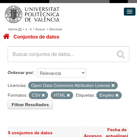
Idioma
I
a
·
A
I
Buscar
I
Directorio
Conjuntos de datos
Conjuntos de datos
Áreas
Acerca de
Portal de Transparencia
Ordenar por
Licencias:
Open Data Commons Attribution License
Formatos:
CSV
HTML
Etiquetas:
Empleo
Filtrar Resultados
Fecha de
5 conjuntos de datos
Accesos
actualizaci