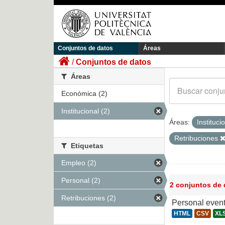
Conjuntos de datos
Áreas
Conjuntos de datos
Áreas
Económica (2)
Institucional (2)
Áreas:
Instituci
Retribuciones
Etiquetas
Empleo (2)
Personal (2)
2 conjuntos de
Retribuciones (2)
Personal even
HTML
CSV
XL