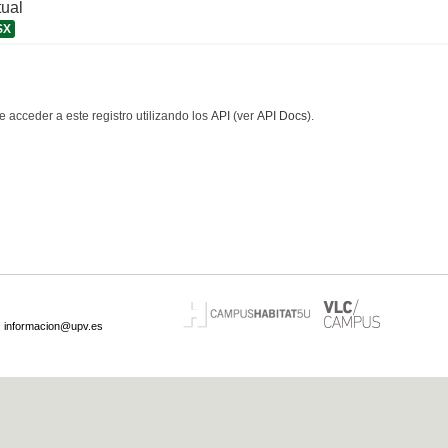
tual
SX
 acceder a este registro utilizando los
API
(ver
API Docs
).
·
informacion@upv.es