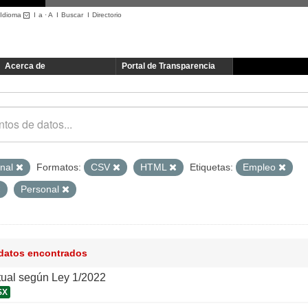
Idioma
I
a
·
A
I
Buscar
I
Directorio
Acerca de
Portal de Transparencia
onal
Formatos:
CSV
HTML
Etiquetas:
Empleo
Personal
 datos encontrados
tual según Ley 1/2022
SX