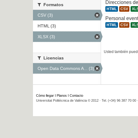
Direcciones de
Formatos
HTML
CSV
XL
CSV (3)
Personal even
HTML
CSV
XL
HTML (3)
XLSX (3)
Usted también puede
Licencias
Open Data Commons A... (3)
Cómo llegar
I
Planos
I
Contacto
Universitat Politècnica de València © 2012 · Tel. (+34) 96 387 70 00 