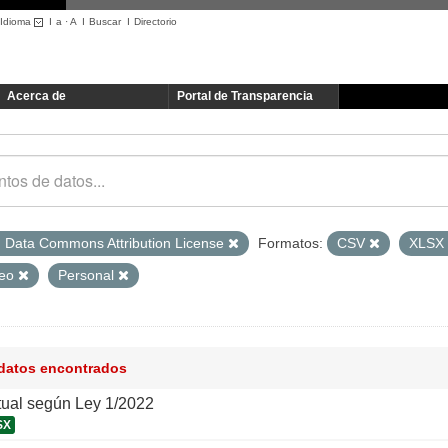
Idioma
I
a
·
A
I
Buscar
I
Directorio
Acerca de
Portal de Transparencia
 Data Commons Attribution License
Formatos:
CSV
XLSX
leo
Personal
 datos encontrados
tual según Ley 1/2022
SX