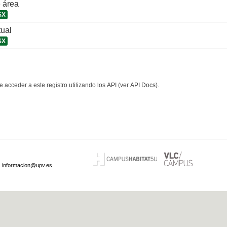
 área
SX
tual
SX
 acceder a este registro utilizando los
API
(ver
API Docs
).
·
informacion@upv.es