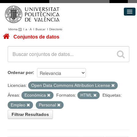
Idioma
I
a
·
A
I
Buscar
I
Directorio
Conjuntos de datos
Conjuntos de datos
Áreas
Acerca de
Portal de Transparencia
Ordenar por
Licencias:
Open Data Commons Attribution License
Áreas:
Económica
Formatos:
HTML
Etiquetas:
Empleo
Personal
Filtrar Resultados