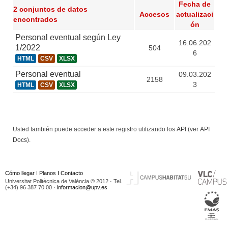
Fecha de
2 conjuntos de datos
Accesos
actualizaci
encontrados
ón
Personal eventual según Ley
16.06.202
1/2022
504
6
HTML
CSV
XLSX
Personal eventual
09.03.202
2158
3
HTML
CSV
XLSX
Usted también puede acceder a este registro utilizando los
API
(ver
API
Docs
).
Cómo llegar
I
Planos
I
Contacto
Universitat Politècnica de València © 2012 · Tel.
(+34) 96 387 70 00 ·
informacion@upv.es