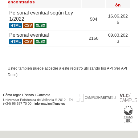
encontrados
ón
Personal eventual según Ley
16.06.202
1/2022
504
6
HTML
CSV
XLSX
Personal eventual
09.03.202
2158
3
HTML
CSV
XLSX
Usted también puede acceder a este registro utilizando los
API
(ver
API
Docs
).
Cómo llegar
I
Planos
I
Contacto
Universitat Politècnica de València © 2012 · Tel.
(+34) 96 387 70 00 ·
informacion@upv.es