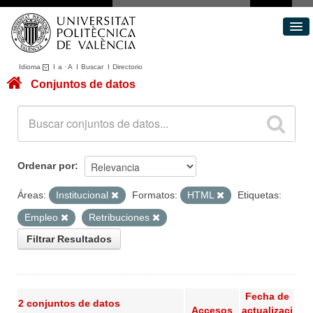
Idioma
I
a
·
A
I
Buscar
I
Directorio
Conjuntos de datos
Conjuntos de datos
Áreas
Acerca de
Portal de Transparencia
Ordenar por
Áreas:
Institucional
Formatos:
HTML
Etiquetas:
Empleo
Retribuciones
Filtrar Resultados
Fecha de
2 conjuntos de datos
Accesos
actualizaci