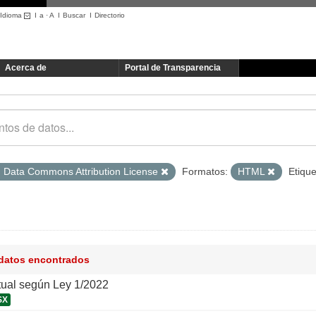
Idioma
I
a
·
A
I
Buscar
I
Directorio
Acerca de
Portal de Transparencia
 Data Commons Attribution License
Formatos:
HTML
Etique
 datos encontrados
tual según Ley 1/2022
SX