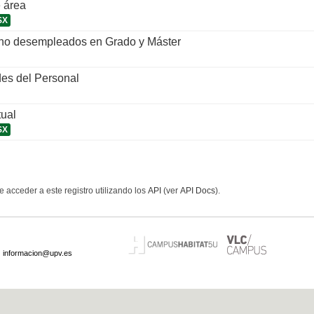
 área
SX
 no desempleados en Grado y Máster
es del Personal
tual
SX
 acceder a este registro utilizando los
API
(ver
API Docs
).
·
informacion@upv.es