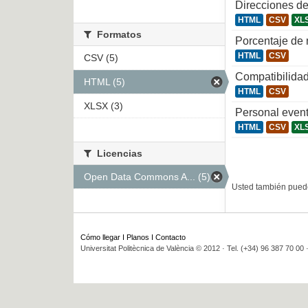
Direcciones de
HTML
CSV
XL
Formatos
Porcentaje de
HTML
CSV
CSV (5)
Compatibilidad
HTML (5)
HTML
CSV
XLSX (3)
Personal even
HTML
CSV
XL
Licencias
Open Data Commons A... (5)
Usted también puede
Cómo llegar
I
Planos
I
Contacto
Universitat Politècnica de València © 2012 · Tel. (+34) 96 387 70 00 