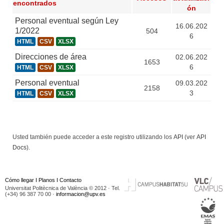
encontrados
ón
Personal eventual según Ley
16.06.202
1/2022
504
6
HTML
CSV
XLSX
Direcciones de área
02.06.202
1653
6
HTML
CSV
XLSX
Personal eventual
09.03.202
2158
3
HTML
CSV
XLSX
Usted también puede acceder a este registro utilizando los
API
(ver
API
Docs
).
Cómo llegar
I
Planos
I
Contacto
Universitat Politècnica de València © 2012 · Tel.
(+34) 96 387 70 00 ·
informacion@upv.es