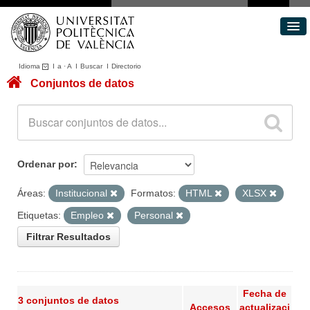
Idioma
I
a
·
A
I
Buscar
I
Directorio
Conjuntos de datos
Conjuntos de datos
Áreas
Acerca de
Portal de Transparencia
Ordenar por
Áreas:
Institucional
Formatos:
HTML
XLSX
Etiquetas:
Empleo
Personal
Filtrar Resultados
Fecha de
3 conjuntos de datos
Accesos
actualizaci