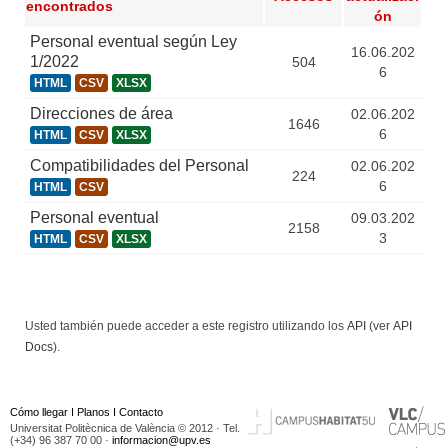
encontrados
ón
Personal eventual según Ley
16.06.202
1/2022
504
6
HTML
CSV
XLSX
Direcciones de área
02.06.202
1646
6
HTML
CSV
XLSX
Compatibilidades del Personal
02.06.202
224
6
HTML
CSV
Personal eventual
09.03.202
2158
3
HTML
CSV
XLSX
Usted también puede acceder a este registro utilizando los
API
(ver
API
Docs
).
Cómo llegar
I
Planos
I
Contacto
Universitat Politècnica de València © 2012 · Tel.
(+34) 96 387 70 00 ·
informacion@upv.es