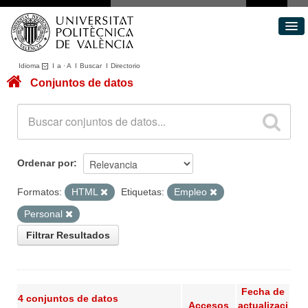
Idioma
I
a
·
A
I
Buscar
I
Directorio
Conjuntos de datos
Conjuntos de datos
Áreas
Acerca de
Portal de Transparencia
Ordenar por
Formatos:
HTML
Etiquetas:
Empleo
Personal
Filtrar Resultados
Fecha de
4 conjuntos de datos
Accesos
actualizaci