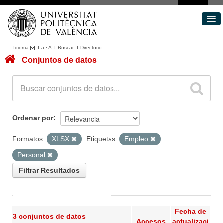
Idioma
I
a
·
A
I
Buscar
I
Directorio
Conjuntos de datos
Conjuntos de datos
Áreas
Acerca de
Portal de Transparencia
Ordenar por
Formatos:
XLSX
Etiquetas:
Empleo
Personal
Filtrar Resultados
Fecha de
3 conjuntos de datos
Accesos
actualizaci