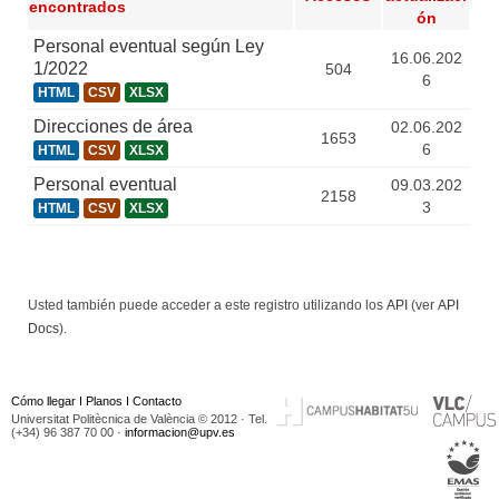
encontrados
ón
Personal eventual según Ley
16.06.202
1/2022
504
6
HTML
CSV
XLSX
Direcciones de área
02.06.202
1653
6
HTML
CSV
XLSX
Personal eventual
09.03.202
2158
3
HTML
CSV
XLSX
Usted también puede acceder a este registro utilizando los
API
(ver
API
Docs
).
Cómo llegar
I
Planos
I
Contacto
Universitat Politècnica de València © 2012 · Tel.
(+34) 96 387 70 00 ·
informacion@upv.es