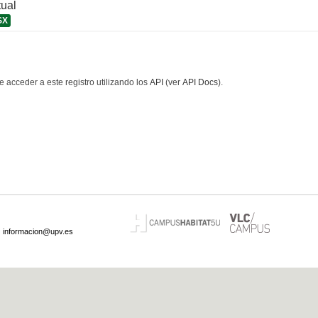
tual
SX
 acceder a este registro utilizando los
API
(ver
API Docs
).
·
informacion@upv.es