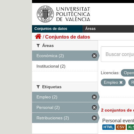
Conjuntos de datos
Áreas
Conjuntos de datos
Áreas
Económica (2)
Institucional (2)
Licencias:
Open
Empleo
R
Etiquetas
Empleo (2)
Personal (2)
2 conjuntos de
Retribuciones (2)
Personal even
HTML
CSV
XL