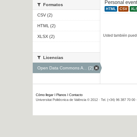
Personal even
Formatos
HTML
CSV
XL
CSV (2)
HTML (2)
Usted también puede
XLSX (2)
Licencias
Open Data Commons A... (2)
Cómo llegar
I
Planos
I
Contacto
Universitat Politècnica de València © 2012 · Tel. (+34) 96 387 70 00 