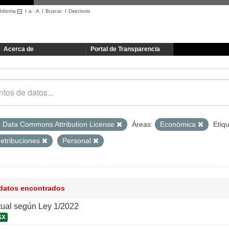
Idioma
I
a
·
A
I
Buscar
I
Directorio
Acerca de
Portal de Transparencia
 Data Commons Attribution License
Áreas:
Económica
Etiq
etribuciones
Personal
 datos encontrados
tual según Ley 1/2022
SX