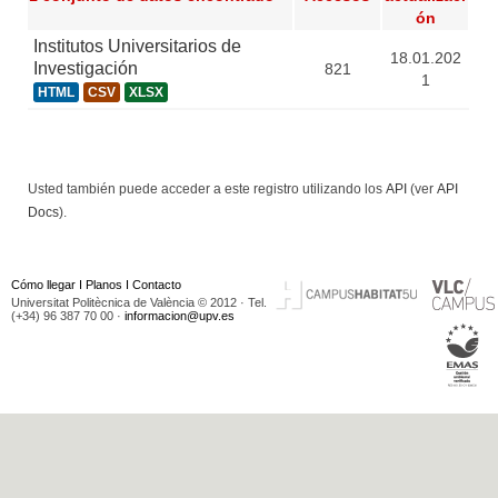
ón
Institutos Universitarios de
18.01.202
Investigación
821
1
HTML
CSV
XLSX
Usted también puede acceder a este registro utilizando los
API
(ver
API
Docs
).
Cómo llegar
I
Planos
I
Contacto
Universitat Politècnica de València © 2012 · Tel.
(+34) 96 387 70 00 ·
informacion@upv.es