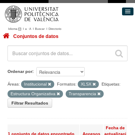
Idioma
I
a
·
A
I
Buscar
I
Directorio
Conjuntos de datos
Conjuntos de datos
Áreas
Acerca de
Portal de Transparencia
Ordenar por
Áreas:
Institucional
Formatos:
XLSX
Etiquetas:
Estructura Organizativa
Transparencia
Filtrar Resultados
Fecha de
1 conjunto de datos encontrado
Accesos
actualizaci