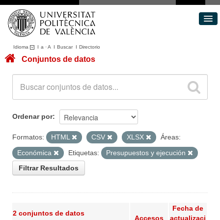
Idioma
I
a
·
A
I
Buscar
I
Directorio
Conjuntos de datos
Conjuntos de datos
Áreas
Acerca de
Portal de Transparencia
Ordenar por
Formatos:
HTML
CSV
XLSX
Áreas:
Económica
Etiquetas:
Presupuestos y ejecución
Filtrar Resultados
Fecha de
2 conjuntos de datos
Accesos
actualizaci