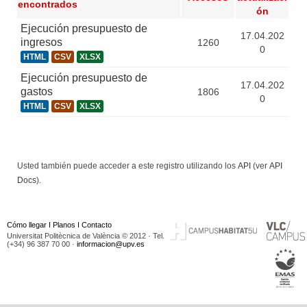
encontrados
ón
Ejecución presupuesto de
17.04.202
ingresos
1260
0
HTML
CSV
XLSX
Ejecución presupuesto de
17.04.202
gastos
1806
0
HTML
CSV
XLSX
Usted también puede acceder a este registro utilizando los
API
(ver
API
Docs
).
Cómo llegar
I
Planos
I
Contacto
Universitat Politècnica de València © 2012 · Tel.
(+34) 96 387 70 00 ·
informacion@upv.es