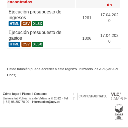
encontrados
ón
Ejecución presupuesto de
17.04.202
ingresos
1261
0
HTML
CSV
XLSX
Ejecución presupuesto de
17.04.202
gastos
1806
0
HTML
CSV
XLSX
Usted también puede acceder a este registro utilizando los
API
(ver
API
Docs
).
Cómo llegar
I
Planos
I
Contacto
Universitat Politècnica de València © 2012 · Tel.
(+34) 96 387 70 00 ·
informacion@upv.es