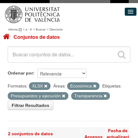
Idioma
I
a
·
A
I
Buscar
I
Directorio
Conjuntos de datos
Conjuntos de datos
Áreas
Acerca de
Portal de Transparencia
Ordenar por
Formatos:
XLSX
Áreas:
Económica
Etiquetas:
Presupuestos y ejecución
Transparencia
Filtrar Resultados
Fecha de
2 conjuntos de datos
Accesos
actualizaci