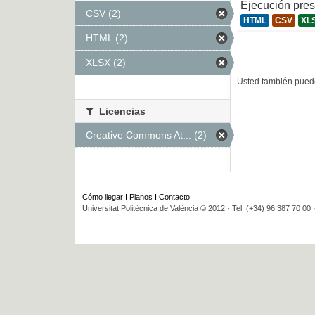
Ejecución pre
CSV (2)
HTML
CSV
XL
HTML (2)
XLSX (2)
Usted también puede
Licencias
Creative Commons At... (2)
Cómo llegar
I
Planos
I
Contacto
Universitat Politècnica de València © 2012 · Tel. (+34) 96 387 70 00 