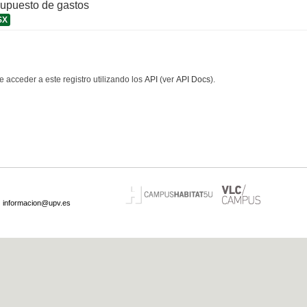
supuesto de gastos
SX
 acceder a este registro utilizando los
API
(ver
API Docs
).
·
informacion@upv.es