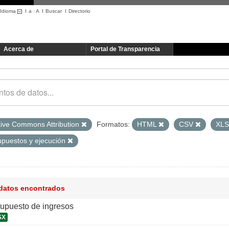
Idioma
I
a
·
A
I
Buscar
I
Directorio
Acerca de
Portal de Transparencia
tive Commons Attribution
Formatos:
HTML
CSV
XL
upuestos y ejecución
 datos encontrados
supuesto de ingresos
SX