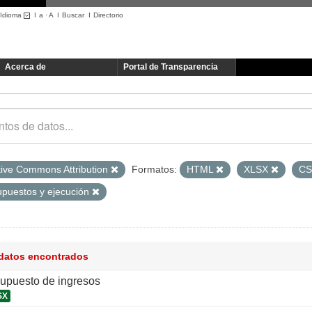
Idioma
I
a
·
A
I
Buscar
I
Directorio
Acerca de
Portal de Transparencia
tive Commons Attribution
Formatos:
HTML
XLSX
C
upuestos y ejecución
 datos encontrados
supuesto de ingresos
SX