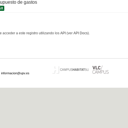
supuesto de gastos
SX
 acceder a este registro utilizando los
API
(ver
API Docs
).
·
informacion@upv.es