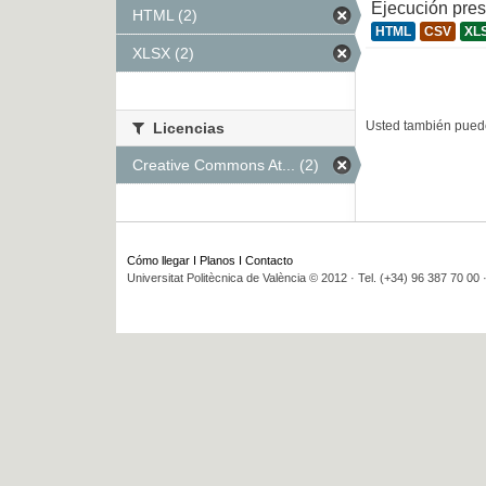
Ejecución pre
HTML (2)
HTML
CSV
XL
XLSX (2)
Usted también puede
Licencias
Creative Commons At... (2)
Cómo llegar
I
Planos
I
Contacto
Universitat Politècnica de València © 2012 · Tel. (+34) 96 387 70 00 