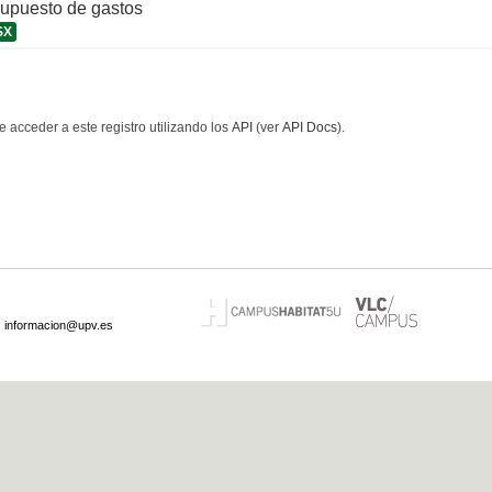
supuesto de gastos
SX
 acceder a este registro utilizando los
API
(ver
API Docs
).
·
informacion@upv.es