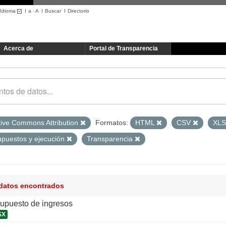
Idioma
I
a
·
A
I
Buscar
I
Directorio
Acerca de
Portal de Transparencia
tive Commons Attribution
Formatos:
HTML
CSV
XL
upuestos y ejecución
Transparencia
 datos encontrados
supuesto de ingresos
SX