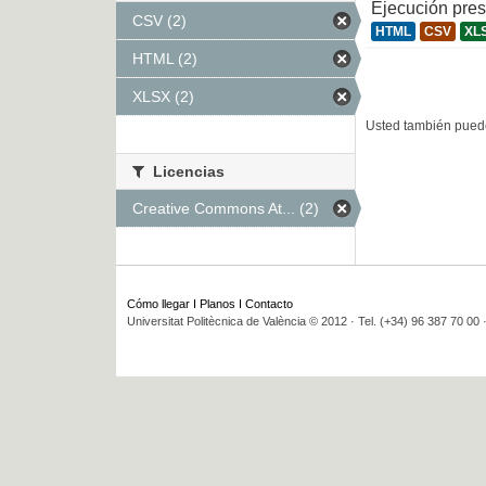
Ejecución pre
CSV (2)
HTML
CSV
XL
HTML (2)
XLSX (2)
Usted también puede
Licencias
Creative Commons At... (2)
Cómo llegar
I
Planos
I
Contacto
Universitat Politècnica de València © 2012 · Tel. (+34) 96 387 70 00 