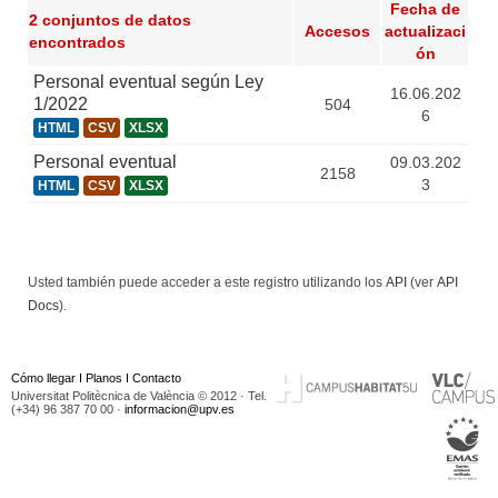
Fecha de
2 conjuntos de datos
Accesos
actualizaci
encontrados
ón
Personal eventual según Ley
16.06.202
1/2022
504
6
HTML
CSV
XLSX
Personal eventual
09.03.202
2158
3
HTML
CSV
XLSX
Usted también puede acceder a este registro utilizando los
API
(ver
API
Docs
).
Cómo llegar
I
Planos
I
Contacto
Universitat Politècnica de València © 2012 · Tel.
(+34) 96 387 70 00 ·
informacion@upv.es