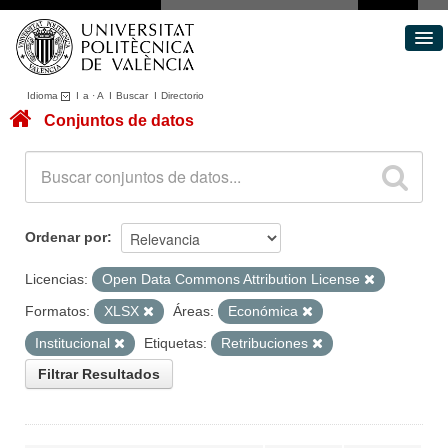
Idioma
I
a
·
A
I
Buscar
I
Directorio
Conjuntos de datos
Conjuntos de datos
Áreas
Acerca de
Portal de Transparencia
Ordenar por
Licencias:
Open Data Commons Attribution License
Formatos:
XLSX
Áreas:
Económica
Institucional
Etiquetas:
Retribuciones
Filtrar Resultados