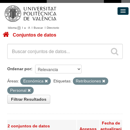
Idioma
I
a
·
A
I
Buscar
I
Directorio
Conjuntos de datos
Conjuntos de datos
Áreas
Acerca de
Portal de Transparencia
Ordenar por
Áreas:
Económica
Etiquetas:
Retribuciones
Personal
Filtrar Resultados
Fecha de
2 conjuntos de datos
Accesos
actualizaci