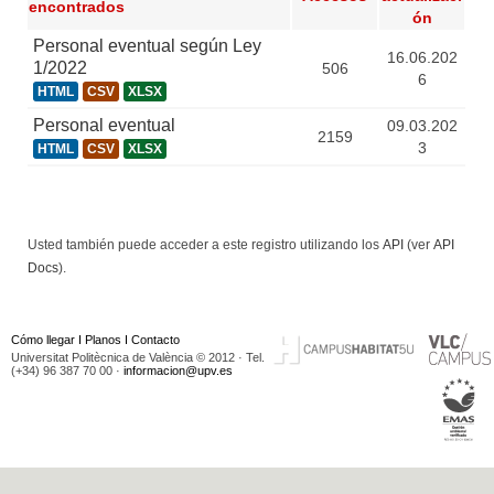
encontrados
ón
Personal eventual según Ley
16.06.202
1/2022
506
6
HTML
CSV
XLSX
Personal eventual
09.03.202
2159
3
HTML
CSV
XLSX
Usted también puede acceder a este registro utilizando los
API
(ver
API
Docs
).
Cómo llegar
I
Planos
I
Contacto
Universitat Politècnica de València © 2012 · Tel.
(+34) 96 387 70 00 ·
informacion@upv.es