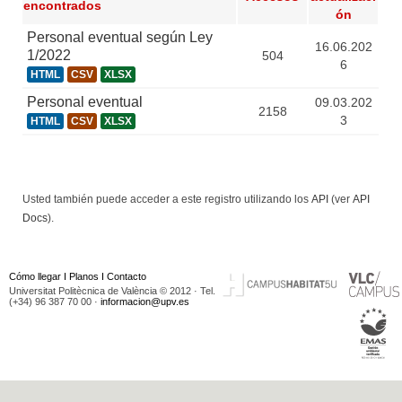
encontrados
ón
Personal eventual según Ley
16.06.202
1/2022
504
6
HTML
CSV
XLSX
Personal eventual
09.03.202
2158
3
HTML
CSV
XLSX
Usted también puede acceder a este registro utilizando los
API
(ver
API
Docs
).
Cómo llegar
I
Planos
I
Contacto
Universitat Politècnica de València © 2012 · Tel.
(+34) 96 387 70 00 ·
informacion@upv.es