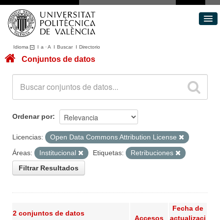
Idioma
I
a
·
A
I
Buscar
I
Directorio
Conjuntos de datos
Conjuntos de datos
Áreas
Acerca de
Portal de Transparencia
Ordenar por
Licencias:
Open Data Commons Attribution License
Áreas:
Institucional
Etiquetas:
Retribuciones
Filtrar Resultados
Fecha de
2 conjuntos de datos
Accesos
actualizaci